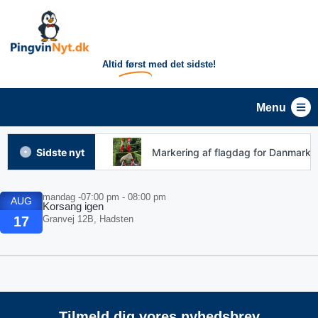
Altid
først
med det sidste!
Menu
msskolen Favrskov
Sidste nyt
Markering af flagdag for Danmarks
mandag -
07:00 pm - 08:00 pm
AUG
Korsang igen
17
Granvej 12B, Hadsten
Tilmeld dig vores nyhedsbrev