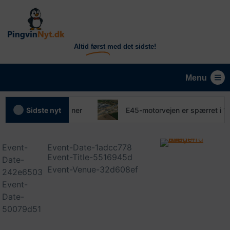
Altid
først
med det sidste!
Menu
orsvundne skattekroner
Sidste nyt
E45-motorvejen er spærret i 18
Event-
Event-Date-1adcc778
Event-Title-5516945d
Date-
Event-Venue-32d608ef
242e6503
Event-
Date-
50079d51