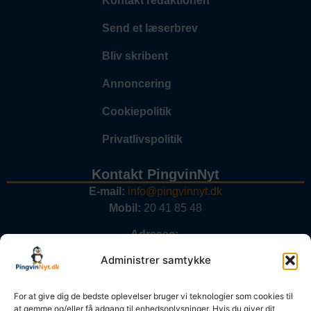
Kontakt redaktionen
Send et læserbrev
Bliv skribent
Annoncering
Cookiepolitik
Privatlivspolitik
Kontakt PingvinNyt
E-mail:
info@pingvinnyt.dk
Mobil:
20 41 85 48
Adresse:
PingvinNyt.dk
Administrer samtykke
Rækkevej 9
8370 Hadsten
For at give dig de bedste oplevelser bruger vi teknologier som cookies til
at gemme og/eller få adgang til enhedsoplysninger. Hvis du giver dit
CVR nr:
27693997