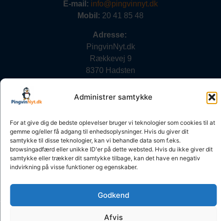
E-mail:
info@pingvinnyt.dk
Mobil:
20 41 85 48
Adresse:
PingvinNyt.dk
Rækkevej 9
8370 Hadsten
CVR nr:
27693997
Administrer samtykke
Vi tager ansvar
For at give dig de bedste oplevelser bruger vi teknologier som cookies til at
gemme og/eller få adgang til enhedsoplysninger. Hvis du giver dit
PingvinNyt er tilmeldt Pressenævnet og tager ansvar for
samtykke til disse teknologier, kan vi behandle data som f.eks.
indholdet.
browsingadfærd eller unikke ID'er på dette websted. Hvis du ikke giver dit
samtykke eller trækker dit samtykke tilbage, kan det have en negativ
indvirkning på visse funktioner og egenskaber.
Godkend
Copyright © 2025 •
Webdesign www.primanet.dk
Afvis