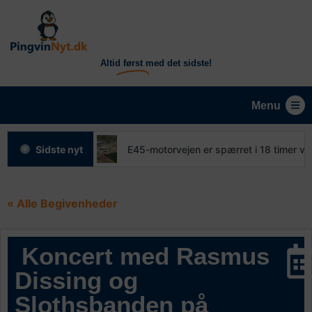
Altid
først
med det sidste!
Menu
skattekroner
Sidste nyt
E45-motorvejen er spærret i 18 timer ved
« Alle Begivenheder
Koncert med Rasmus
Dissing og
Slothsbanden på