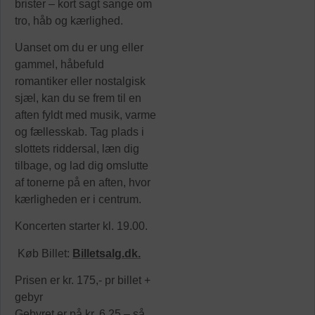
brister – kort sagt sange om
tro, håb og kærlighed.
Uanset om du er ung eller
gammel, håbefuld
romantiker eller nostalgisk
sjæl, kan du se frem til en
aften fyldt med musik, varme
og fællesskab. Tag plads i
slottets riddersal, læn dig
tilbage, og lad dig omslutte
af tonerne på en aften, hvor
kærligheden er i centrum.
Koncerten starter kl. 19.00.
Køb Billet:
Billetsalg.dk.
Prisen er kr. 175,- pr billet +
gebyr
Gebyret er på kr. 6,25 – så