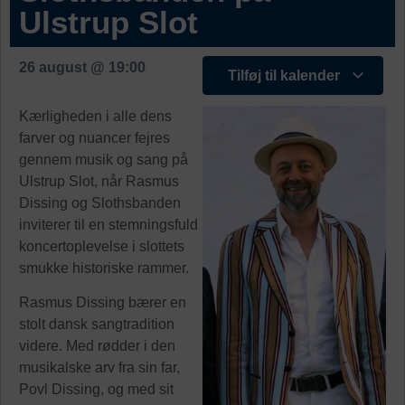
Ulstrup Slot
26 august
@
19:00
Tilføj til kalender
Kærligheden i alle dens
farver og nuancer fejres
gennem musik og sang på
Ulstrup Slot, når Rasmus
Dissing og Slothsbanden
inviterer til en stemningsfuld
koncertoplevelse i slottets
smukke historiske rammer.
Rasmus Dissing bærer en
stolt dansk sangtradition
videre. Med rødder i den
musikalske arv fra sin far,
Povl Dissing, og med sit