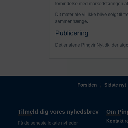
forbindelse med markedsføringen af
Dit materiale vil ikke blive solgt til
sammenhænge.
Publicering
Det er alene PingvinNyt.dk, der afgør
Forsiden
Sidste nyt
Tilmeld dig vores nyhedsbrev
Om Pin
Kontakt r
Få de seneste lokale nyheder,