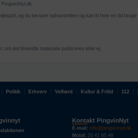
 PingvinNyt.dk.
 tredjepart, og du bevarer ophavsretten og kan til hver en tid bruge
, om det tilsendte materiale publiceres eller ej.
Politik
Erhverv
Velfærd
Kultur & Fritid
112
gvinnyt
Kontakt PingvinNyt
E-mail:
info@pingvinnyt.dk
edaktionen
Mobil:
20 41 85 48