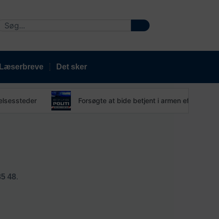
Læserbreve
Det sker
sessteder
Forsøgte at bide betjent i armen efter anmelde
85 48
.