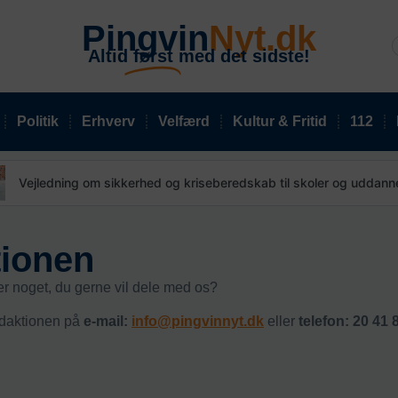
Pingvin
Nyt.dk
Altid
først
med det sidste!
Politik
Erhverv
Velfærd
Kultur & Fritid
112
Vejledning om sikkerhed og kriseberedskab til skoler og uddannel
tionen
ler noget, du gerne vil dele med os?
redaktionen på
e-mail:
info@pingvinnyt.dk
eller
telefon: 20 41 