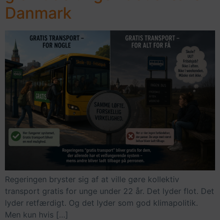
Danmark
Regeringen bryster sig af at ville gøre kollektiv
transport gratis for unge under 22 år. Det lyder flot. Det
lyder retfærdigt. Og det lyder som god klimapolitik.
Men kun hvis […]