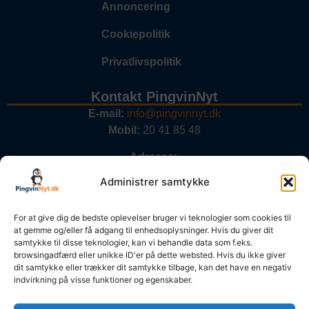
Annoncering
Cookiepolitik
Privatlivspolitik
Kontakt PingvinNyt
E-mail:
info@pingvinnyt.dk
Mobil:
20 41 85 48
Adresse:
PingvinNyt.dk
Administrer samtykke
Rækkevej 9
8370 Hadsten
For at give dig de bedste oplevelser bruger vi teknologier som cookies til
at gemme og/eller få adgang til enhedsoplysninger. Hvis du giver dit
CVR nr:
27693997
samtykke til disse teknologier, kan vi behandle data som f.eks.
browsingadfærd eller unikke ID'er på dette websted. Hvis du ikke giver
dit samtykke eller trækker dit samtykke tilbage, kan det have en negativ
Vi tager ansvar
indvirkning på visse funktioner og egenskaber.
PingvinNyt er tilmeldt Pressenævnet og tager ansvar for