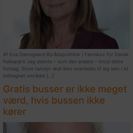
Af Eva Damsgaard Byrådspolitiker i Favrskov for Dansk
Folkeparti Jeg stemte – som den eneste – imod dette
forslag. Store tamdyr skal ikke overlades til sig selv i et
indhegnet område! […]
Gratis busser er ikke meget
værd, hvis bussen ikke
kører