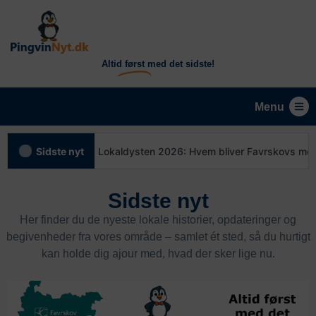
Altid
først
med det sidste!
Menu
Sidste nyt
Lokaldysten 2026: Hvem bliver Favrskovs mest aktive l
Sidste nyt
Her finder du de nyeste lokale historier, opdateringer og
begivenheder fra vores område – samlet ét sted, så du hurtigt
kan holde dig ajour med, hvad der sker lige nu.
Annonce