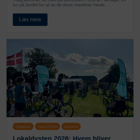
tur på landet for at se de store maskiner høste...
Læs mere
Frivillighed
Kultur & Fritid
Sundhed
Lokaldysten 2026: Hvem bliver