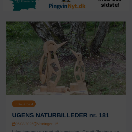
Kultur & Fritid
UGENS NATURBILLEDER nr. 181
06/08/2026
Visninger: 15
I dag kommer du med på kunststien i Grenå Plantage, en