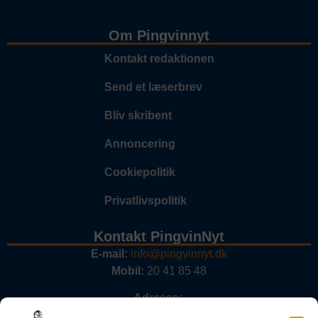
Om Pingvinnyt
Kontakt redaktionen
Send et læserbrev
Bliv skribent
Annoncering
Cookiepolitik
Privatlivspolitik
Kontakt PingvinNyt
E-mail:
info@pingvinnyt.dk
Mobil:
20 41 85 48
Adresse:
PingvinNyt.dk