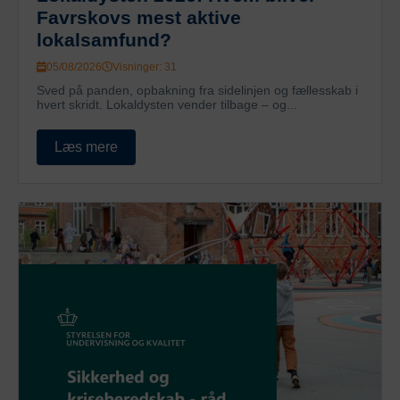
Favrskovs mest aktive
lokalsamfund?
05/08/2026
Visninger: 31
Sved på panden, opbakning fra sidelinjen og fællesskab i
hvert skridt. Lokaldysten vender tilbage – og...
Læs mere